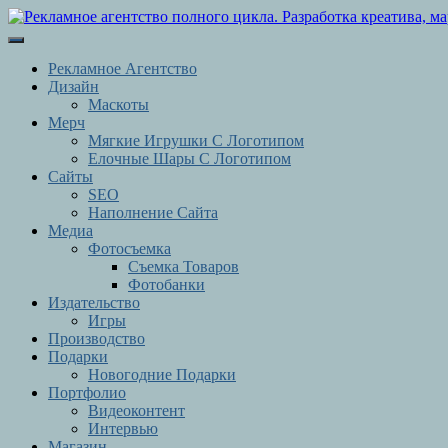
Перейти
к
Кнопка
содержимому
Открыть
Перейти
Рекламное Агентство
к
Дизайн
содержимому
Маскоты
Мерч
Мягкие Игрушки С Логотипом
Елочные Шары С Логотипом
Сайты
SEO
Наполнение Сайта
Медиа
Фотосъемка
Съемка Товаров
Фотобанки
Издательство
Игры
Производство
Подарки
Новогодние Подарки
Портфолио
Видеоконтент
Интервью
Магазин