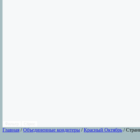
Фильтр
Сброс
Главная
/
Объединенные кондитеры
/
Красный Октябрь
/ Стран