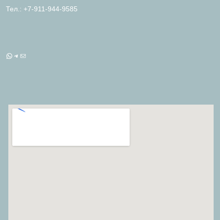
Тел.: +7-911-944-9585
WhatsApp
Telegram
Почта