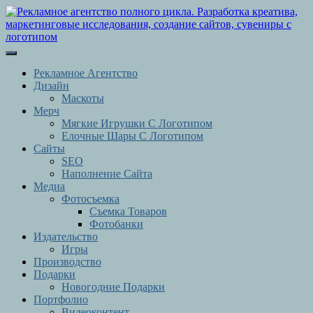
Перейти
к
содержимому
Перейти
Кнопка
к
Открыть
содержимому
Рекламное Агентство
Дизайн
Маскоты
Мерч
Мягкие Игрушки С Логотипом
Елочные Шары С Логотипом
Сайты
SEO
Наполнение Сайта
Медиа
Фотосъемка
Съемка Товаров
Фотобанки
Издательство
Игры
Производство
Подарки
Новогодние Подарки
Портфолио
Видеоконтент