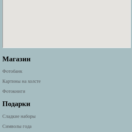
Магазин
Фотобанк
Картины на холсте
Фотокниги
Подарки
Сладкие наборы
Символы года