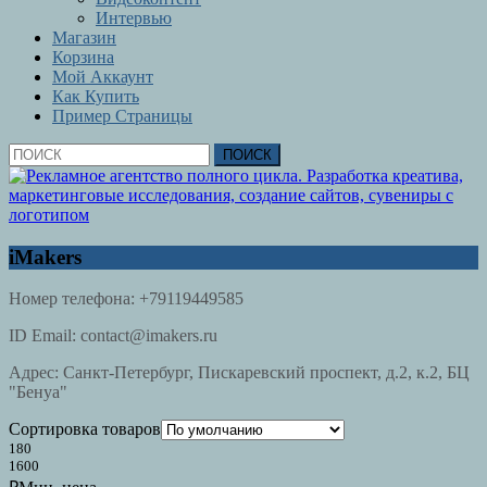
Интервью
Магазин
Корзина
Мой Аккаунт
Как Купить
Пример Страницы
Кнопка
Найти:
Закрыть
iMakers
Номер телефона:
+79119449585
ID Email:
contact@imakers.ru
Адрес:
Санкт-Петербург, Пискаревский проспект, д.2, к.2, БЦ
"Бенуа"
Сортировка товаров
180
1600