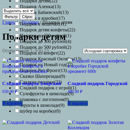
Подарки детям
(22)
Подарок Аленка
(13)
Подарок Бабаевский
(13)
Фильтр
Сброс
Подарок в коробке
(17)
Главная
/
Подарки
/ Подарки детям
Подарок в мешочке
(11)
Подарок детям конфеты
(22)
Подарки детям
Подарок до 200 рублей
(1)
Подарок до 300 рублей
(4)
Подарок до 500 рублей
(2)
Отображение 1–9 из 23
Подарок из конфет
(22)
Подарок Красный Октябрь
(13)
Подарок на Новый год
(22)
Подарок Рот Фронт
(13)
Сказки Шахерезады
(9)
Сладкие подарки
(22)
Сладкий подарок Боярский
Сладкий подарок Городской
Сладкий подарок с игрой
(1)
650,00
₽
480,00
₽
Сухофрукты в шоколаде
(9)
упаковка с логотипом
(0)
В корзину
В корзину
Фрукты в шоколаде
(9)
шубер на коробку
(0)