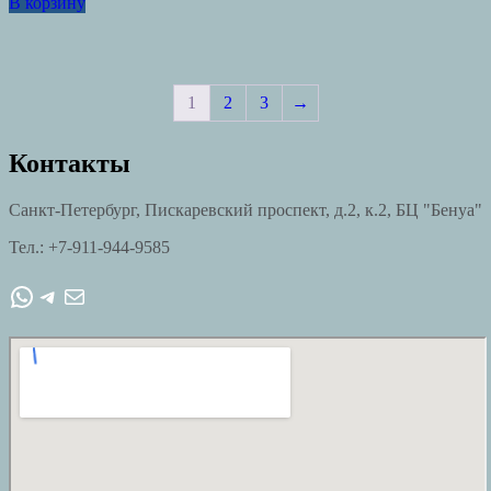
В корзину
1
2
3
→
Контакты
Санкт-Петербург, Пискаревский проспект, д.2, к.2, БЦ "Бенуа"
Тел.: +7-911-944-9585
WhatsApp
Telegram
Почта