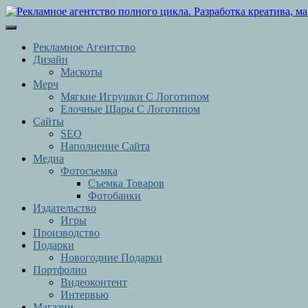
Перейти
к
Кнопка
содержимому
Открыть
Перейти
Рекламное Агентство
к
Дизайн
содержимому
Маскоты
Мерч
Мягкие Игрушки С Логотипом
Елочные Шары С Логотипом
Сайты
SEO
Наполнение Сайта
Медиа
Фотосъемка
Съемка Товаров
Фотобанки
Издательство
Игры
Производство
Подарки
Новогодние Подарки
Портфолио
Видеоконтент
Интервью
Магазин