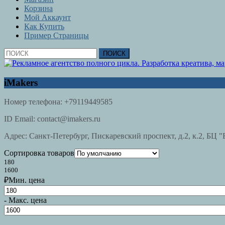
Корзина
Мой Аккаунт
Как Купить
Пример Страницы
Кнопка
Найти:
Закрыть
iMakers
Номер телефона:
+79119449585
ID Email:
contact@imakers.ru
Адрес:
Санкт-Петербург, Пискаревский проспект, д.2, к.2, БЦ "
Сортировка товаров
180
1600
₽
Мин. цена
-
Макс. цена