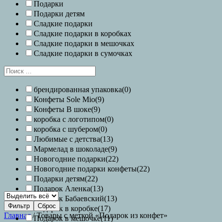
Подарки
Подарки детям
Сладкие подарки
Сладкие подарки в коробках
Сладкие подарки в мешочках
Сладкие подарки в сумочках
брендированная упаковка
(0)
Конфеты Sole Mio
(9)
Конфеты В шоке
(9)
коробка с логотипом
(0)
коробка с шубером
(0)
Любимые с детства
(13)
Мармелад в шоколаде
(9)
Новогодние подарки
(22)
Новогодние подарки конфеты
(22)
Подарки детям
(22)
Подарок Аленка
(13)
Подарок Бабаевский
(13)
Фильтр
Сброс
Подарок в коробке
(17)
Главная
/ Товары с меткой «Подарок из конфет»
Подарок в мешочке
(11)