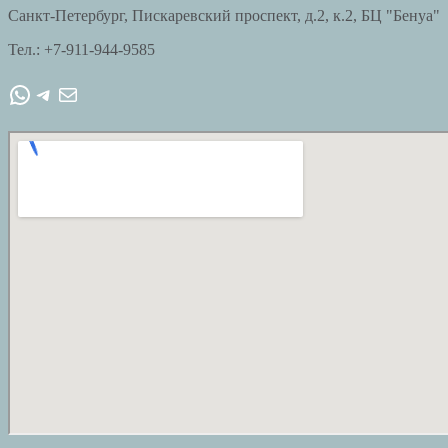
Санкт-Петербург, Пискаревский проспект, д.2, к.2, БЦ "Бенуа"
Тел.: +7-911-944-9585
WhatsApp
Telegram
Почта