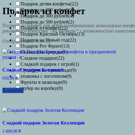
Подарок детям конфеты
(22)
Подарок из конфет
Подарок до 200 рублей
(1)
Подарок до 300 рублей
(4)
Подарок до 500 рублей
(2)
Подарок из конфет для детей глазированные шоколадные конфе
Подарок из конфет
(22)
рекламного агентства “Ай Мейкерс” с возможностью нанесения
Подарок Красный Октябрь
(13)
Подарок на Новый год
(22)
Отображение 1–9 из 22
Подарок Рот Фронт
(13)
Сказки Шахерезады
(9)
Сладкие подарки
(22)
Сладкий подарок с игрой
(1)
Сладкий подарок Боярский
Сухофрукты в шоколаде
(9)
упаковка с логотипом
(0)
650,00
₽
Фрукты в шоколаде
(9)
шубер на коробку
(0)
В корзину
Сладкий подарок Золотая Коллекция
1 600,00
₽