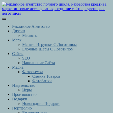
Перейти
к
содержимому
Перейти
Кнопка
к
Открыть
содержимому
Рекламное Агентство
Дизайн
Маскоты
Мерч
Мягкие Игрушки С Логотипом
Елочные Шары С Логотипом
Сайты
SEO
Наполнение Сайта
Медиа
Фотосъемка
Съемка Товаров
Фотобанки
Издательство
Игры
Производство
Подарки
Новогодние Подарки
Портфолио
Видеоконтент