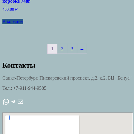
коробке 748г
450,00
₽
В корзину
1
2
3
→
Контакты
Санкт-Петербург, Пискаревский проспект, д.2, к.2, БЦ "Бенуа"
Тел.: +7-911-944-9585
WhatsApp
Telegram
Почта