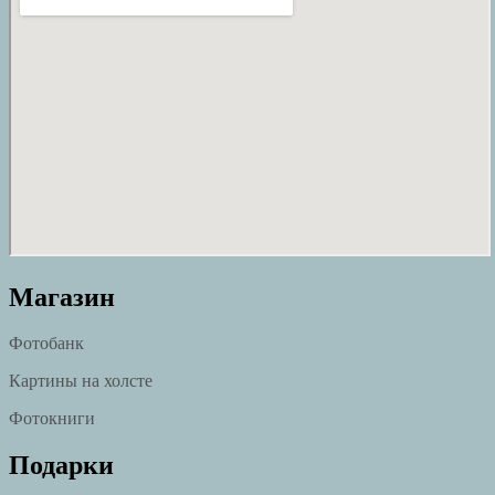
Магазин
Фотобанк
Картины на холсте
Фотокниги
Подарки